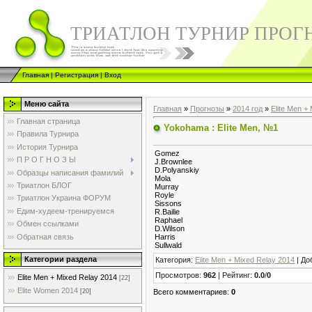
ТРИАТЛОН ТУРНИР ПРОГ
Главная
|
Регистрация
|
Вход
Меню сайта
Главная
»
Прогнозы
»
2014 год
»
Elite Men +
Главная страница
Yokohama : Elite Men, №1
Правила Турнира
История Турнира
Gomez
П Р О Г Н О З Ы
J.Brownlee
D.Polyanskiy
Образцы написания фамилий
Mola
Триатлон БЛОГ
Murray
Royle
Триатлон Украина ФОРУМ
Sissons
Едим-худеем-тренируемся
R.Bailie
Raphael
Обмен ссылками
D.Wilson
Обратная связь
Harris
Sullwald
Категории раздела
Категория
:
Elite Men + Mixed Relay 2014
|
До
Просмотров
:
962
|
Рейтинг
:
0.0
/
0
Elite Men + Mixed Relay 2014
[22]
Elite Women 2014
Всего комментариев
:
0
[20]