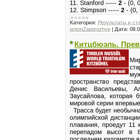
11. Stanford -----
2
- (0, 0
12. Stimpson -----
2
- (0,
Категория:
Результаты и ст
antonZaporozhye
|
Дата:
08.0
Китцбюэль. Пре
6 
Ми
ст
муж
пространство предста
Денис Васильевы, А
Заусайлова, которая б
мировой серии впервые
Трасса будет необычна
олимпийской дистанции
плавания, проедут 11 
перепадом высот в 
последнем километре в 