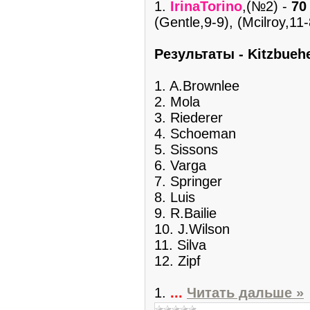
1.
IrinaTorino
,(№2) -
70
(Gentle,9-9), (Mcilroy,11
Pезультаты - Kitzbuehe
1. A.Brownlee
2. Mola
3. Riederer
4. Schoeman
5. Sissons
6. Varga
7. Springer
8. Luis
9. R.Bailie
10. J.Wilson
11. Silva
12. Zipf
1.
...
Читать дальше »