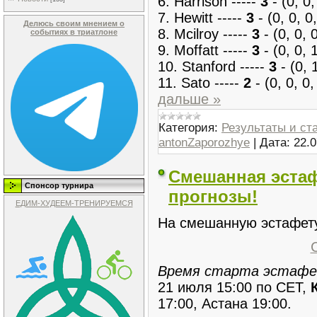
6. Harrison -----
3
- (0, 0,
7. Hewitt -----
3
- (0, 0, 0,
Делюсь своим мнением о
8. Mcilroy -----
3
- (0, 0, 0
событиях в триатлоне
9. Moffatt -----
3
- (0, 0, 1
10. Stanford -----
3
- (0, 1
11. Sato -----
2
- (0, 0, 0,
дальше »
Категория:
Результаты и ст
antonZaporozhye
|
Дата:
22.0
Смешанная эстаф
Спонсор турнира
прогнозы!
ЕДИМ-ХУДЕЕМ-ТРЕНИРУЕМСЯ
На смешанную эстафет
Время старта эстаф
21 июля 15:00 по СЕТ,
17:00, Астана 19:00.