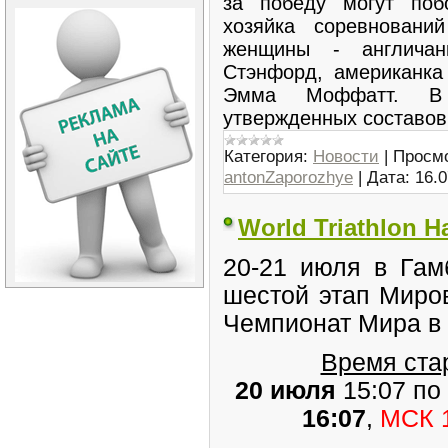
за победу могут поб
хозяйка соревновани
женщины - англича
Стэнфорд, американка
Эмма Моффатт. В 
утвержденных составов
Категория:
Новости
|
Просмо
antonZaporozhye
|
Дата:
16.0
World Triathlon 
20-21 июля в Гам
шестой этап Миро
Чемпионат Мира в 
Время стар
20 июля
15:07 по
16:07
,
МСК 