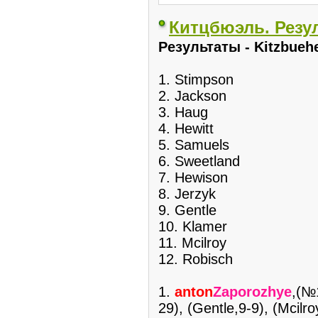
Китцбюэль. Резу
Pезультаты - Kitzbueh
1. Stimpson
2. Jackson
3. Haug
4. Hewitt
5. Samuels
6. Sweetland
7. Hewison
8. Jerzyk
9. Gentle
10. Klamer
11. Mcilroy
12. Robisch
1.
anton
Zaporozhye
,(№
29), (Gentle,9-9), (Mcilro