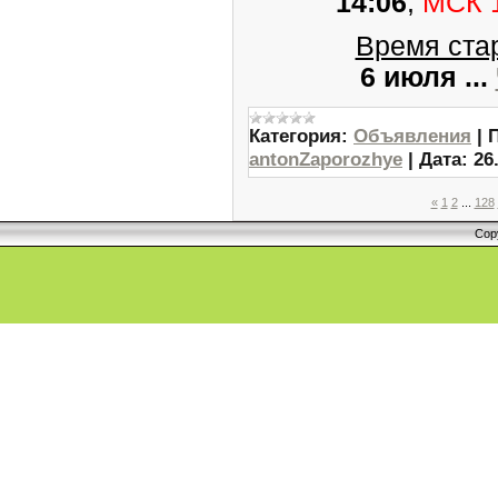
14:06
,
МСК 
Время стар
6 июля
...
Категория:
Объявления
|
antonZaporozhye
|
Дата:
26
«
1
2
...
128
Cop