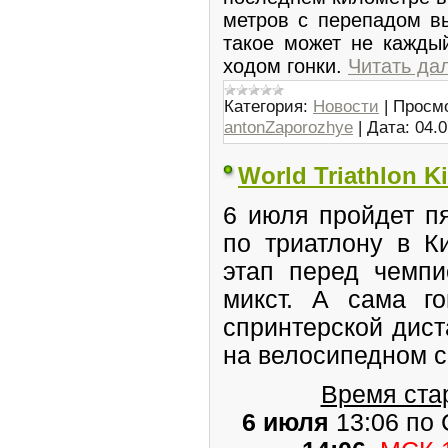
метров с перепадом в
такое может не каждый
ходом гонки.
Читать дал
Категория:
Новости
|
Просмо
antonZaporozhye
|
Дата:
04.0
World Triathlon K
6 июля пройдет п
по триатлону в К
этап перед чемпи
микст. А сама го
спринтерской дис
на велосипедном с
Время стар
6 июля
13:06 по