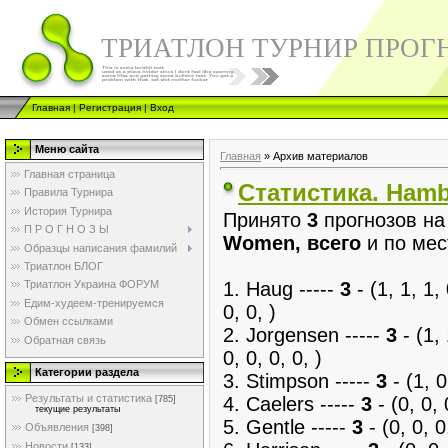
ТРИАТЛОН ТУРНИР ПРОГ
Главная
|
Регистрация
|
Вход
Меню сайта
Главная
»
Архив материалов
Главная страница
Статистика. Ham
Правила Турнира
История Турнира
Принято
3
прогнозов н
П Р О Г Н О З Ы
Women, всего
и по мес
Образцы написания фамилий
Триатлон БЛОГ
1. Haug -----
3
- (1, 1, 1, 
Триатлон Украина ФОРУМ
Едим-худеем-тренируемся
0, 0, )
Обмен ссылками
2. Jorgensen -----
3
- (1, 
Обратная связь
0, 0, 0, 0, )
Категории раздела
3. Stimpson -----
3
- (1, 0
Результаты и статистика
4. Caelers -----
3
- (0, 0, 
[785]
текущие результаты
5. Gentle -----
3
- (0, 0, 0,
Объявления
[398]
Новости
[133]