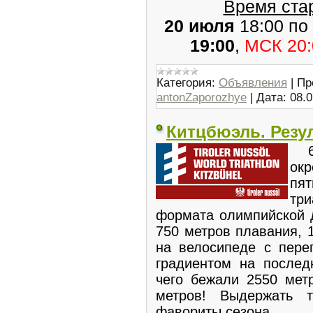
Время стар
20 июля
18:00 по
19:00
,
МСК 20:
Категория:
Объявления
|
Пр
antonZaporozhye
|
Дата:
08.0
Китцбюэль. Резу
6 
ок
пя
три
формата олимпийской 
750 метров плавания, 
на велосипеде с пере
градиентом на послед
чего бежали 2550 мет
метров! Выдержать 
фавориты сезона.