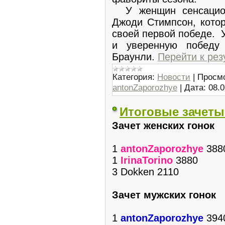
У женщин сенсацион
Джоди Стимпсон, котор
своей первой победе. 
и уверенную победу
Браунли.
Перейти к рез
Категория:
Новости
|
Просмо
antonZaporozhye
|
Дата:
08.0
Итоговые зачеты
Зачет женских гонок
1
antonZaporozhye
388
1
IrinaTorino
3880
3 Dokken 2110
Зачет мужских гонок
1
antonZaporozhye
394