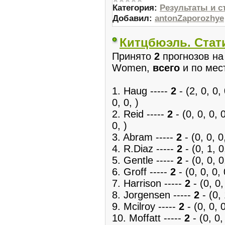
Категория:
Результаты и с
Добавил:
antonZaporozhye
Китцбюэль. Стат
Принято
2
прогнозов на 
Women,
всего
и по мес
1. Haug -----
2
- (2, 0, 0, 
0, 0, )
2. Reid -----
2
- (0, 0, 0, 0
0, )
3. Abram -----
2
- (0, 0, 0,
4. R.Diaz -----
2
- (0, 1, 0,
5. Gentle -----
2
- (0, 0, 0,
6. Groff -----
2
- (0, 0, 0, 
7. Harrison -----
2
- (0, 0,
8. Jorgensen -----
2
- (0, 
9. Mcilroy -----
2
- (0, 0, 0
10. Moffatt -----
2
- (0, 0, 