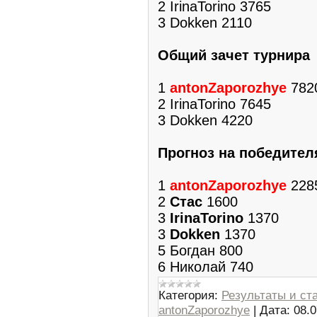
2 IrinaTorino 3765
3 Dokken 2110
Общий зачет турнира
1
antonZaporozhye
782
2 IrinaTorino 7645
3 Dokken 4220
Прогноз на победител
1
antonZaporozhye
228
2
Стас
1600
3
IrinaTorino
1370
3
Dokken
1370
5 Богдан 800
6 Николай 740
Категория:
Результаты и ст
antonZaporozhye
|
Дата:
08.0