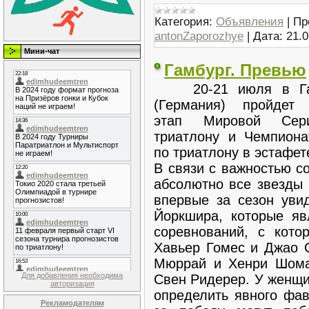
Категория:
Объявления
|
Пр
antonZaporozhye
|
Дата:
21.0
Мини-чат
Гамбург. Превью
20-21 июля в Га
(Германия) пройдет 
этап Мировой Се
триатлону и Чемпион
по триатлону в эстафет
В связи с важностью с
абсолютно все звезды 
впервые за сезон увид
Йоркшира, которые я
соревнований, с кото
Хавьер Гомес и Джао 
Мюррай и Хенри Шома
Для добавления необходима
Свен Ридерер. У женщи
авторизация
определить явного фав
Рекламодателям