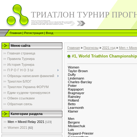
ТРИАТЛОН ТУРНИР ПРОГ
Главная
|
Регистрация
|
Вход
Меню сайта
Главная
»
Прогнозы
»
2021 год
»
Men + Mixe
Главная страница
#1, World Triathlon Championship
Правила Турнира
История Турнира
Women
П Р О Г Н О З Ы
Taylor-Brown
Duffy
Образцы написания фамилий
Lindemann
Триатлон БЛОГ
Charles-Barclay
Potter
Триатлон Украина ФОРУМ
Rappaport
Едим-худеем-тренируемся
Bragmayer
Rainsley
Обмен ссылками
Holland
Обратная связь
Betto
Learmonth
Klamer
Категории раздела
Men
Men + Mixed Relay 2021
Bergere
[123]
Mislawchuk
Women 2021
[82]
Luis
Nygaard-Priester
Georgenthum