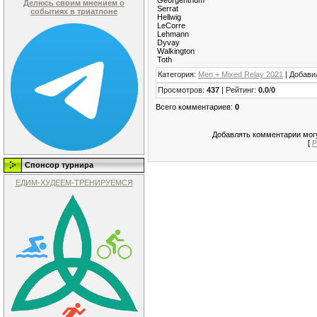
Делюсь своим мнением о
Serrat
событиях в триатлоне
Hellwig
LeCorre
Lehmann
Dуvay
Walkington
Toth
Категория
:
Men + Mixed Relay 2021
|
Добави
Просмотров
:
437
|
Рейтинг
:
0.0
/
0
Всего комментариев
:
0
Добавлять комментарии могу
[
Р
Спонсор турнира
ЕДИМ-ХУДЕЕМ-ТРЕНИРУЕМСЯ