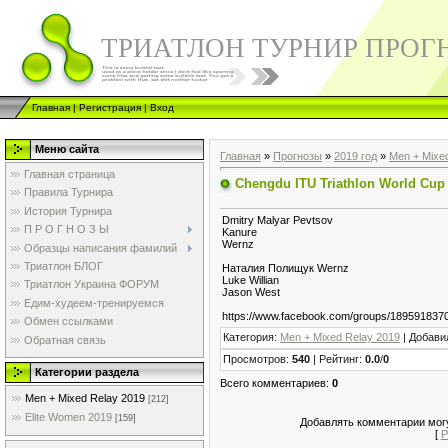
ТРИАТЛОН ТУРНИР ПРОГ
Главная
|
Регистрация
|
Вход
Меню сайта
Главная
»
Прогнозы
»
2019 год
»
Men + Mixe
Главная страница
Chengdu ITU Triathlon World Cup 
Правила Турнира
История Турнира
Dmitry Malyar Pevtsov
П Р О Г Н О З Ы
Kanure
Wernz
Образцы написания фамилий
Триатлон БЛОГ
Наталия Полищук Wernz
Luke Willian
Триатлон Украина ФОРУМ
Jason West
Едим-худеем-тренируемся
https://www.facebook.com/groups/189591837
Обмен ссылками
Категория
:
Men + Mixed Relay 2019
|
Добави
Обратная связь
Просмотров
:
540
|
Рейтинг
:
0.0
/
0
Категории раздела
Всего комментариев
:
0
Men + Mixed Relay 2019
[212]
Elite Women 2019
[159]
Добавлять комментарии могу
[
Р