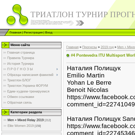
ТРИАТЛОН ТУРНИР ПРОГ
Главная
|
Регистрация
|
Вход
Меню сайта
Главная
»
Прогнозы
»
2019 год
»
Men + Mixe
Главная страница
#4 Pontevedra ITU Multisport Wo
Правила Турнира
История Турнира
Наталия Полищук
П Р О Г Н О З Ы
Emilio Martin
Образцы написания фамилий
Триатлон БЛОГ
Yohan Le Berre
Триатлон Украина ФОРУМ
Benoit Nicolas
Едим-худеем-тренируемся
https://www.facebook
Обмен ссылками
Обратная связь
comment_id=2274104
Категории раздела
Наталия Полищук Sandri
Men + Mixed Relay 2019
[212]
https://www.facebook
Elite Women 2019
[159]
comment_id=2274534