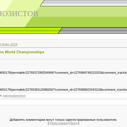
НОЗИСТОВ
d Relay 2019
on World Championships
8370650178/permalink/2276537299254948/?comment_id=2276984749210203&comment_t
8370650178/permalink/2276538112588200/?comment_id=2276988922543119&comment_t
л
:
edimhudeemtren
Добавлять комментарии могут только зарегистрированные пользователи.
[
Регистрация
|
Вход
]