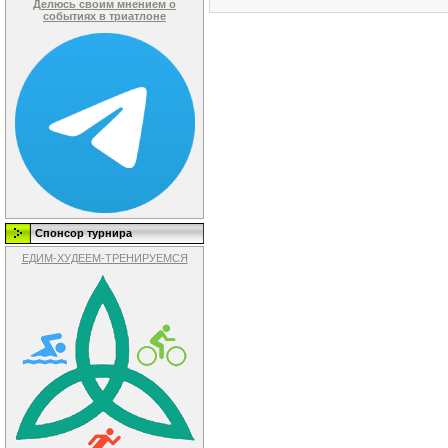
Делюсь своим мнением о
событиях в триатлоне
Спонсор турнира
ЕДИМ-ХУДЕЕМ-ТРЕНИРУЕМСЯ