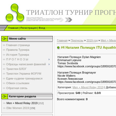
ТРИАТЛОН ТУРНИР ПРОГ
Главная
|
Регистрация
|
Вход
Меню сайта
Главная
»
Прогнозы
»
2019 год
»
Men + Mixe
Главная страница
#4 Наталия Полищук ITU Aquathl
Правила Турнира
История Турнира
Наталия Полищук Dylan Magnien
П Р О Г Н О З Ы
Emmanuel Lejeune
Tomas Svoboda
Образцы написания фамилий
https://www.facebook.com/groups/189591
Триатлон БЛОГ
Наталия Полищук Bragmayer
Триатлон Украина ФОРУМ
Nicole Walters
Едим-худеем-тренируемся
Ксения Левковская
https://www.facebook.com/groups/189591
Обмен ссылками
Категория
:
Men + Mixed Relay 2019
|
Добави
Обратная связь
Просмотров
:
549
|
Рейтинг
:
0.0
/
0
Категории раздела
Всего комментариев
:
0
Men + Mixed Relay 2019
[212]
Elite Women 2019
[159]