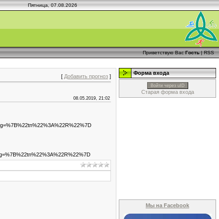
Пятница, 07.08.2026
Приветствую Вас
Гость
|
RSS
Форма входа
[
Добавить прогноз
]
Войти через uID
Старая форма входа
08.05.2019, 21:02
racking=%7B%22tn%22%3A%22R%22%7D
racking=%7B%22tn%22%3A%22R%22%7D
Мы на Facebook