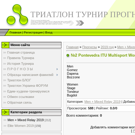
ТРИАТЛОН ТУРНИР ПРОГ
Главная
|
Регистрация
|
Вход
Меню сайта
Главная
»
Прогнозы
»
2019 год
»
Men + Mixe
Главная страница
№2 Pontevedra ITU Multisport Wo
Правила Турнира
История Турнира
Men
П Р О Г Н О З Ы
Gomez
Dapena
Образцы написания фамилий
Bozzone
Триатлон БЛОГ
Women
Триатлон Украина ФОРУМ
Stage
Едим-худеем-тренируемся
Tondeur
Bugdol
Обмен ссылками
Категория
:
Men + Mixed Relay 2019
|
Добави
Обратная связь
Просмотров
:
588
|
Рейтинг
:
0.0
/
0
Категории раздела
Всего комментариев
:
0
Men + Mixed Relay 2019
[212]
Elite Women 2019
[159]
Добавлять комментарии могу
[
Р