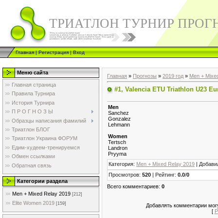
ТРИАТЛОН ТУРНИР ПРОГ
Главная
|
Регистрация
|
Вход
Меню сайта
Главная
»
Прогнозы
»
2019 год
»
Men + Mixe
Главная страница
#1, Valencia ETU Triathlon U23 
Правила Турнира
История Турнира
Men
П Р О Г Н О З Ы
Sanchez
Gonzalez
Образцы написания фамилий
Lehmann
Триатлон БЛОГ
Women
Триатлон Украина ФОРУМ
Tertsch
Едим-худеем-тренируемся
Landron
Pryyma
Обмен ссылками
Категория
:
Men + Mixed Relay 2019
|
Добави
Обратная связь
Просмотров
:
520
|
Рейтинг
:
0.0
/
0
Категории раздела
Всего комментариев
:
0
Men + Mixed Relay 2019
[212]
Elite Women 2019
[159]
Добавлять комментарии могу
[
Р