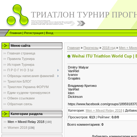
ТРИАТЛОН ТУРНИР ПРОГ
Главная
|
Регистрация
|
Вход
Меню сайта
Главная
»
Прогнозы
»
2018 год
»
Men + Mixe
Главная страница
Weihai ITU Triathlon World Cup | 
Правила Турнира
История Турнира
Dmitry Malyar
П Р О Г Н О З Ы
VanRiel
Ivanov
Образцы написания фамилий
Grajales
Триатлон БЛОГ
Владимир Критико
Триатлон Украина ФОРУМ
VanRiel
Едим-худеем-тренируемся
Iden
Dickinson
Обмен ссылками
Обратная связь
https://www.facebook.com/groups/189591837
Категория
:
Men + Mixed Relay 2018
|
Добави
Категории раздела
Просмотров
:
613
|
Рейтинг
:
0.0
/
0
Men + Mixed Relay 2018
[190]
Всего комментариев
:
0
Women 2018
[156]
Добавлять комментарии могу