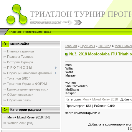
ТРИАТЛОН ТУРНИР ПРОГ
Главная
|
Регистрация
|
Вход
Меню сайта
Главная
»
Прогнозы
»
2018 год
»
Men + Mixe
Главная страница
Nr.3, 2018 Mooloolaba ITU Triath
Правила Турнира
История Турнира
men
П Р О Г Н О З Ы
Willian
Ward
Образцы написания фамилий
Murray
Триатлон БЛОГ
women
Триатлон Украина ФОРУМ
Van Coevorden
Едим-худеем-тренируемся
McShane
Kasper
Обмен ссылками
Категория
:
Men + Mixed Relay 2018
|
Добави
Обратная связь
Просмотров
:
654
|
Рейтинг
:
0.0
/
0
Категории раздела
Всего комментариев
:
0
Men + Mixed Relay 2018
[190]
Women 2018
[156]
Добавлять комментарии могу
[
Р