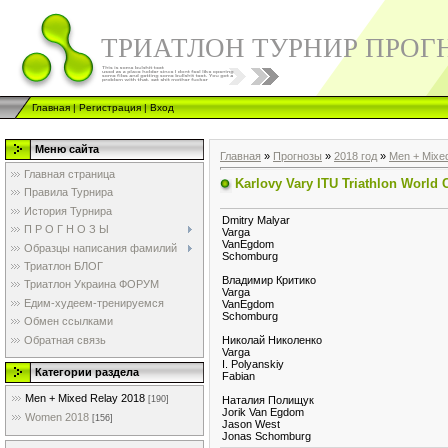
ТРИАТЛОН ТУРНИР ПРОГ
Главная
|
Регистрация
|
Вход
Меню сайта
Главная
»
Прогнозы
»
2018 год
»
Men + Mixe
Главная страница
Karlovy Vary ITU Triathlon World
Правила Турнира
История Турнира
Dmitry Malyar
П Р О Г Н О З Ы
Varga
VanEgdom
Образцы написания фамилий
Schomburg
Триатлон БЛОГ
Владимир Критико
Триатлон Украина ФОРУМ
Varga
Едим-худеем-тренируемся
VanEgdom
Schomburg
Обмен ссылками
Обратная связь
Николай Николенко
Varga
I. Polyanskiy
Категории раздела
Fabian
Men + Mixed Relay 2018
Наталия Полищук
[190]
Jorik Van Egdom
Women 2018
[156]
Jason West
Jonas Schomburg