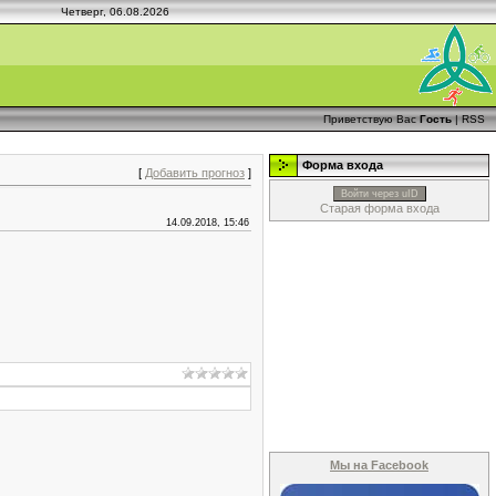
Четверг, 06.08.2026
Приветствую Вас
Гость
|
RSS
Форма входа
[
Добавить прогноз
]
Войти через uID
Старая форма входа
14.09.2018, 15:46
Мы на Facebook