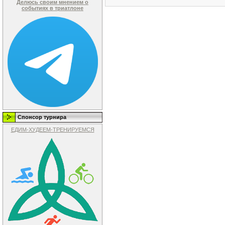
Делюсь своим мнением о
событиях в триатлоне
Спонсор турнира
ЕДИМ-ХУДЕЕМ-ТРЕНИРУЕМСЯ