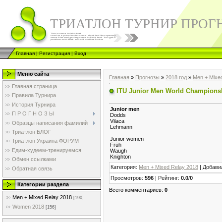
ТРИАТЛОН ТУРНИР ПРОГ
Главная
|
Регистрация
|
Вход
Меню сайта
Главная
»
Прогнозы
»
2018 год
»
Men + Mixe
Главная страница
ITU Junior Men World Championsh
Правила Турнира
История Турнира
Junior men
П Р О Г Н О З Ы
Dodds
Vilaca
Образцы написания фамилий
Lehmann
Триатлон БЛОГ
Junior women
Триатлон Украина ФОРУМ
Früh
Едим-худеем-тренируемся
Waugh
Knighton
Обмен ссылками
Категория
:
Men + Mixed Relay 2018
|
Добави
Обратная связь
Просмотров
:
596
|
Рейтинг
:
0.0
/
0
Категории раздела
Всего комментариев
:
0
Men + Mixed Relay 2018
[190]
Women 2018
[156]