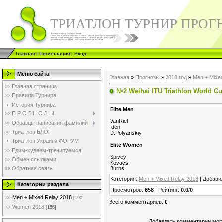
ТРИАТЛОН ТУРНИР ПРОГ
Главная
|
Регистрация
|
Вход
Меню сайта
Главная
»
Прогнозы
»
2018 год
»
Men + Mixe
Главная страница
№2 Weihai ITU Triathlon World C
Правила Турнира
История Турнира
Elite Men
П Р О Г Н О З Ы
VanRiel
Образцы написания фамилий
Iden
Триатлон БЛОГ
D.Polyanskiy
Триатлон Украина ФОРУМ
Elite Women
Едим-худеем-тренируемся
Spivey
Обмен ссылками
Kovacs
Обратная связь
Burns
Категория
:
Men + Mixed Relay 2018
|
Добави
Категории раздела
Просмотров
:
658
|
Рейтинг
:
0.0
/
0
Men + Mixed Relay 2018
[190]
Всего комментариев
:
0
Women 2018
[156]
Добавлять комментарии могу