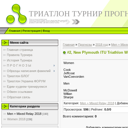
ТРИАТЛОН ТУРНИР ПРОГ
Главная
|
Регистрация
|
Вход
Меню сайта
Главная
»
Прогнозы
»
2018 год
»
Men + Mixe
Главная страница
#2, New Plymouth ITU Triathlon W
Правила Турнира
История Турнира
Women
П Р О Г Н О З Ы
Cook
Образцы написания фамилий
Jeffcoat
Триатлон БЛОГ
VanCoevorden
Триатлон Украина ФОРУМ
Men
Едим-худеем-тренируемся
McDowell
Обмен ссылками
Willian
Обратная связь
Sharpe
Категория
:
Men + Mixed Relay 2018
|
Добави
Категории раздела
Просмотров
:
596
|
Рейтинг
:
0.0
/
0
Men + Mixed Relay 2018
[190]
Всего комментариев
:
0
Women 2018
[156]
Добавлять комментарии могу