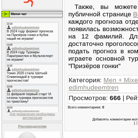
Также, вы можете
публичной странице
В
Мини-чат
каждого прогноза отд
появилась возможност
на 12 фамилий. Для
достаточно проголос
подать прогноз в ко
играете основной ту
"Призёров гонки"
Категория
:
Men + Mixe
edimhudeemtren
Просмотров
:
666
|
Рей
Всего комментариев
:
0
Для добавления необходима
авторизация
Добавлять комментарии могу
[
Р
Рекламодателям