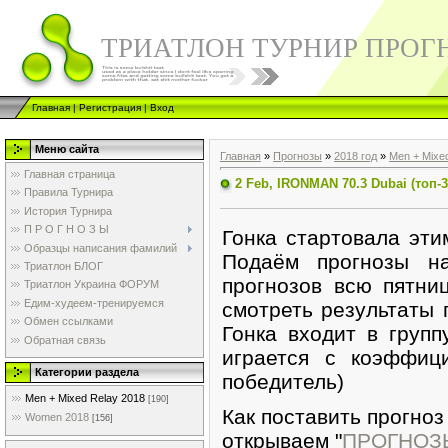
ТРИАТЛОН ТУРНИР ПРОГ
Главная
|
Регистрация
|
Вход
Меню сайта
Главная
»
Прогнозы
»
2018 год
»
Men + Mixe
Главная страница
2 Feb, IRONMAN 70.3 Dubai (топ-3
Правила Турнира
История Турнира
П Р О Г Н О З Ы
Гонка стартовала эти
Образцы написания фамилий
Подаём прогнозы н
Триатлон БЛОГ
прогнозов всю пятни
Триатлон Украина ФОРУМ
Едим-худеем-тренируемся
смотреть результаты 
Обмен ссылками
Гонка входит в групп
Обратная связь
играется с коэффици
Категории раздела
победитель)
Men + Mixed Relay 2018
[190]
Как поставить прогноз
Women 2018
[156]
открываем "
ПРОГНОЗ