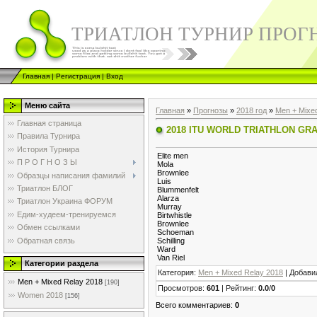
ТРИАТЛОН ТУРНИР ПРОГ
Главная
|
Регистрация
|
Вход
Меню сайта
Главная
»
Прогнозы
»
2018 год
»
Men + Mixe
Главная страница
2018 ITU WORLD TRIATHLON GRA
Правила Турнира
История Турнира
Elite men
П Р О Г Н О З Ы
Mola
Brownlee
Образцы написания фамилий
Luis
Триатлон БЛОГ
Blummenfelt
Alarza
Триатлон Украина ФОРУМ
Murray
Едим-худеем-тренируемся
Birtwhistle
Brownlee
Обмен ссылками
Schoeman
Обратная связь
Schilling
Ward
Van Riel
Категории раздела
Категория
:
Men + Mixed Relay 2018
|
Добави
Men + Mixed Relay 2018
[190]
Просмотров
:
601
|
Рейтинг
:
0.0
/
0
Women 2018
[156]
Всего комментариев
:
0