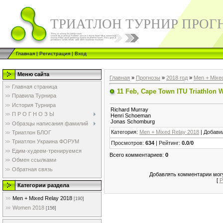
ТРИАТЛОН ТУРНИР ПРОГ
Главная
|
Регистрация
|
Вход
Меню сайта
Главная
»
Прогнозы
»
2018 год
»
Men + Mixe
Главная страница
11 Feb, Cape Town ITU Triathlon 
Правила Турнира
История Турнира
Richard Murray
П Р О Г Н О З Ы
Henri Schoeman
Jonas Schomburg
Образцы написания фамилий
Категория
:
Men + Mixed Relay 2018
|
Добави
Триатлон БЛОГ
Триатлон Украина ФОРУМ
Просмотров
:
634
|
Рейтинг
:
0.0
/
0
Едим-худеем-тренируемся
Всего комментариев
:
0
Обмен ссылками
Обратная связь
Добавлять комментарии могу
[
Р
Категории раздела
Men + Mixed Relay 2018
[190]
Women 2018
[156]