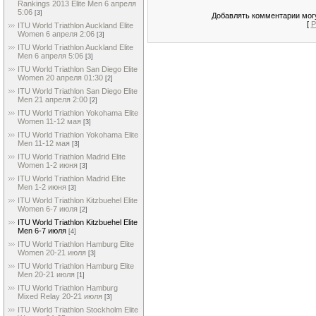
Rankings 2013 Elite Men 6 апреля
5:06
[3]
Добавлять комментарии могу
[
Р
ITU World Triathlon Auckland Elite
Women 6 апреля 2:06
[3]
ITU World Triathlon Auckland Elite
Men 6 апреля 5:06
[3]
ITU World Triathlon San Diego Elite
Women 20 апреля 01:30
[2]
ITU World Triathlon San Diego Elite
Men 21 апреля 2:00
[2]
ITU World Triathlon Yokohama Elite
Women 11-12 мая
[3]
ITU World Triathlon Yokohama Elite
Men 11-12 мая
[3]
ITU World Triathlon Madrid Elite
Women 1-2 июня
[3]
ITU World Triathlon Madrid Elite
Men 1-2 июня
[3]
ITU World Triathlon Kitzbuehel Elite
Women 6-7 июля
[2]
ITU World Triathlon Kitzbuehel Elite
Men 6-7 июля
[4]
ITU World Triathlon Hamburg Elite
Women 20-21 июля
[3]
ITU World Triathlon Hamburg Elite
Men 20-21 июля
[1]
ITU World Triathlon Hamburg
Mixed Relay 20-21 июля
[3]
ITU World Triathlon Stockholm Elite