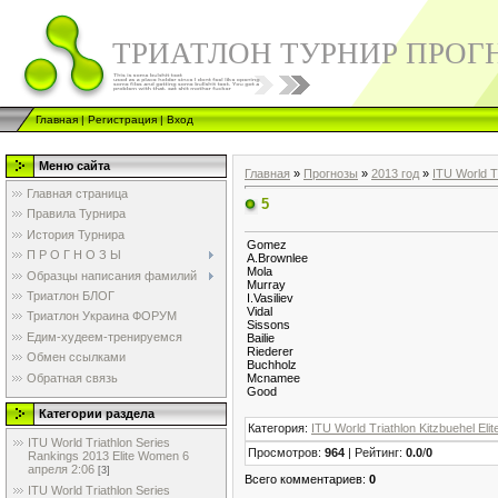
ТРИАТЛОН ТУРНИР ПРОГ
Главная
|
Регистрация
|
Вход
Меню сайта
Главная
»
Прогнозы
»
2013 год
»
ITU World T
Главная страница
5
Правила Турнира
История Турнира
Gomez
П Р О Г Н О З Ы
A.Brownlee
Mola
Образцы написания фамилий
Murray
Триатлон БЛОГ
I.Vasiliev
Vidal
Триатлон Украина ФОРУМ
Sissons
Едим-худеем-тренируемся
Bailie
Riederer
Обмен ссылками
Buchholz
Обратная связь
Mcnamee
Good
Категории раздела
Категория
:
ITU World Triathlon Kitzbuehel Eli
ITU World Triathlon Series
Просмотров
:
964
|
Рейтинг
:
0.0
/
0
Rankings 2013 Elite Women 6
апреля 2:06
[3]
Всего комментариев
:
0
ITU World Triathlon Series